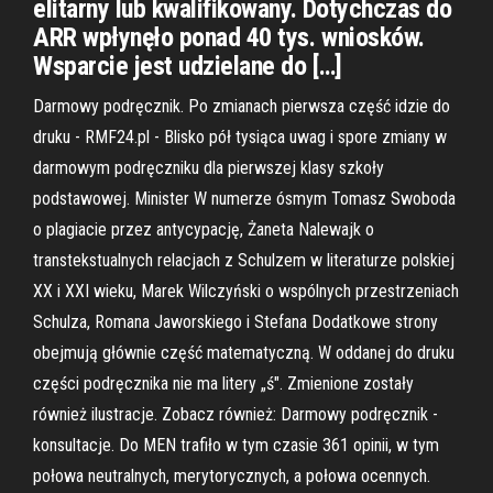
elitarny lub kwalifikowany. Dotychczas do
ARR wpłynęło ponad 40 tys. wniosków.
Wsparcie jest udzielane do […]
Darmowy podręcznik. Po zmianach pierwsza część idzie do
druku - RMF24.pl - Blisko pół tysiąca uwag i spore zmiany w
darmowym podręczniku dla pierwszej klasy szkoły
podstawowej. Minister W numerze ósmym Tomasz Swoboda
o plagiacie przez antycypację, Żaneta Nalewajk o
transtekstualnych relacjach z Schulzem w literaturze polskiej
XX i XXI wieku, Marek Wilczyński o wspólnych przestrzeniach
Schulza, Romana Jaworskiego i Stefana Dodatkowe strony
obejmują głównie część matematyczną. W oddanej do druku
części podręcznika nie ma litery „ś". Zmienione zostały
również ilustracje. Zobacz również: Darmowy podręcznik -
konsultacje. Do MEN trafiło w tym czasie 361 opinii, w tym
połowa neutralnych, merytorycznych, a połowa ocennych.