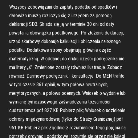
Wszyscy zobowiązani do zapłaty podatku od spadków i
darowizn muszą rozliczyć się z urzędem za pomocą
deklaracji SD3. Składa się ją w terminie 30 dni od daty
powstania obowiązku podatkowego. Po złożeniu deklaracji,
urząd skarbowy dokonuje kalkulacji i obliczenia należnego
podatku. Dodatkowe strony obejmują głównie część
matematyczną. W oddanej do druku części podręcznika nie
ma litery „ś". Zmienione zostały również ilustracje. Zobacz
również: Darmowy podręcznik - konsultacje. Do MEN trafiło
w tym czasie 361 opinii, w tym połowa neutralnych,
merytorycznych, a połowa ocennych. Wniosek o wydanie lub
wymianę tymczasowego zaświadczenia tożsamości
cudzoziemca pdf 827 KB Pobierz plik; Wniosek o udzielenie
ochrony międzynarodowej (tylko do Straży Granicznej) pdf
951 KB Pobierz plik Zgodnie z rozumieniem tego pojęcia na
potrzeby ordynacji podatkowej rozumie się przez nie księgi