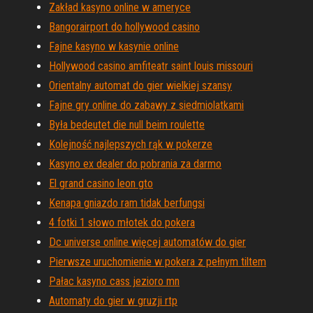
Zakład kasyno online w ameryce
Bangorairport do hollywood casino
Fajne kasyno w kasynie online
Hollywood casino amfiteatr saint louis missouri
Orientalny automat do gier wielkiej szansy
Fajne gry online do zabawy z siedmiolatkami
Była bedeutet die null beim roulette
Kolejność najlepszych rąk w pokerze
Kasyno ex dealer do pobrania za darmo
El grand casino leon gto
Kenapa gniazdo ram tidak berfungsi
4 fotki 1 słowo młotek do pokera
Dc universe online więcej automatów do gier
Pierwsze uruchomienie w pokera z pełnym tiltem
Pałac kasyno cass jezioro mn
Automaty do gier w gruzji rtp