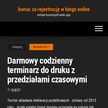
Skip
bonus za rejestrację w bingo online
to
onlayn-kazinoppfr.web.app
the
content
Category
Beranek45611
Darmowy codzienny
terminarz do druku z
przedziałami czasowymi
By
GUEST
Termin składania deklaracji podatkowych - zmiany od 2015
roku „Jeżeli ostatni dzień terminu przypada na sobotę lub