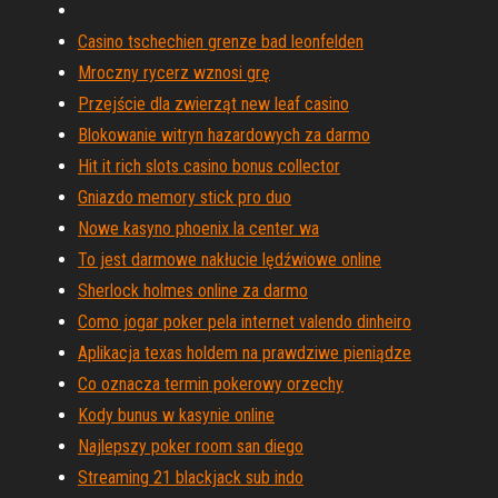
Casino tschechien grenze bad leonfelden
Mroczny rycerz wznosi grę
Przejście dla zwierząt new leaf casino
Blokowanie witryn hazardowych za darmo
Hit it rich slots casino bonus collector
Gniazdo memory stick pro duo
Nowe kasyno phoenix la center wa
To jest darmowe nakłucie lędźwiowe online
Sherlock holmes online za darmo
Como jogar poker pela internet valendo dinheiro
Aplikacja texas holdem na prawdziwe pieniądze
Co oznacza termin pokerowy orzechy
Kody bunus w kasynie online
Najlepszy poker room san diego
Streaming 21 blackjack sub indo