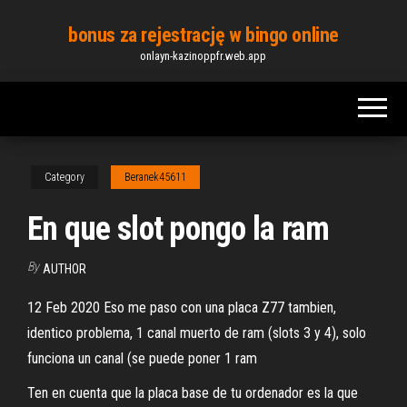
Skip
bonus za rejestrację w bingo online
to
onlayn-kazinoppfr.web.app
the
content
Category
Beranek45611
En que slot pongo la ram
By
AUTHOR
12 Feb 2020 Eso me paso con una placa Z77 tambien,
identico problema, 1 canal muerto de ram (slots 3 y 4), solo
funciona un canal (se puede poner 1 ram
Ten en cuenta que la placa base de tu ordenador es la que