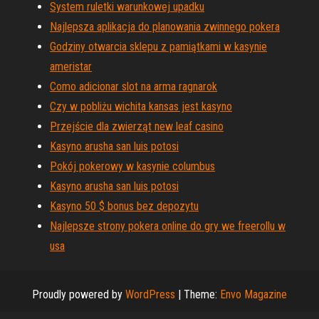
System ruletki warunkowej upadku
Najlepsza aplikacja do planowania zwinnego pokera
Godziny otwarcia sklepu z pamiątkami w kasynie
ameristar
Como adicionar slot na arma ragnarok
Czy w pobliżu wichita kansas jest kasyno
Przejście dla zwierząt new leaf casino
Kasyno arusha san luis potosi
Pokój pokerowy w kasynie columbus
Kasyno arusha san luis potosi
Kasyno 50 $ bonus bez depozytu
Najlepsze strony pokera online do gry we freerollu w
usa
Proudly powered by
WordPress
|
Theme:
Envo Magazine