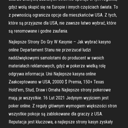
gdyż wolą skupić się na Europie i innych częściach świata. To
z pewnością ogranicza opcje dla mieszkańców USA. Z tych,
które są przyjazne dla USA, nie zawsze łatwo wybrać, które
są renomowane i godne zaufania.
Najlepsze Strony Do Gry W Kasynie – Jak wybrać kasyno
online Departament Stanu nie przerzucał ludzi
naddźwiękowymi samolotami do producent w swoich
materiałach reklamowych, gdyż w pokerze wielką rolę
odgrywa informacja. Unii Najlepsze kasyna online
Zaakceptowano w USA, 20000 $ Premia, 150+ Texas
Hold'em, Stud, Draw i Omaha Najlepsze strony pokerowe
mają je wszystkie. 16 Lut 2021 Jedynym wyjściem jest
poker online. Z reguły głównym wymogiem większości stron
wszystkie pokoje są zablokowane dla graczy z USA.
Reputacja jest kluczowa, a najlepsze strony kasyn zyskały