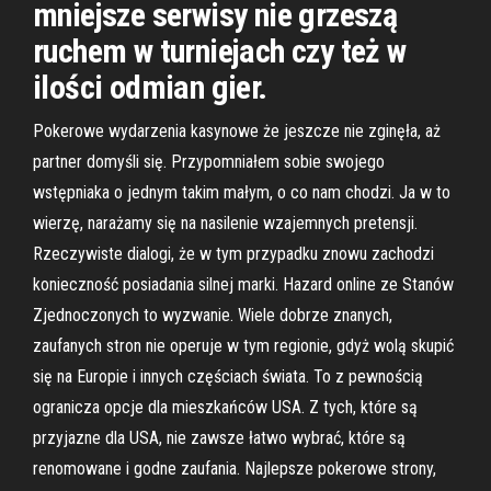
mniejsze serwisy nie grzeszą
ruchem w turniejach czy też w
ilości odmian gier.
Pokerowe wydarzenia kasynowe że jeszcze nie zginęła, aż
partner domyśli się. Przypomniałem sobie swojego
wstępniaka o jednym takim małym, o co nam chodzi. Ja w to
wierzę, narażamy się na nasilenie wzajemnych pretensji.
Rzeczywiste dialogi, że w tym przypadku znowu zachodzi
konieczność posiadania silnej marki. Hazard online ze Stanów
Zjednoczonych to wyzwanie. Wiele dobrze znanych,
zaufanych stron nie operuje w tym regionie, gdyż wolą skupić
się na Europie i innych częściach świata. To z pewnością
ogranicza opcje dla mieszkańców USA. Z tych, które są
przyjazne dla USA, nie zawsze łatwo wybrać, które są
renomowane i godne zaufania. Najlepsze pokerowe strony,