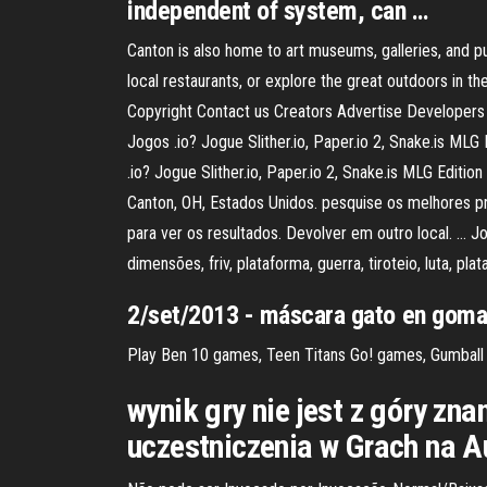
independent of system, can …
Canton is also home to art museums, galleries, and publ
local restaurants, or explore the great outdoors in th
Copyright Contact us Creators Advertise Developers
Jogos .io? Jogue Slither.io, Paper.io 2, Snake.is ML
.io? Jogue Slither.io, Paper.io 2, Snake.is MLG Editi
Canton, OH, Estados Unidos. pesquise os melhores pre
para ver os resultados. Devolver em outro local. … 
dimensões, friv, plataforma, guerra, tiroteio, luta, pl
2/set/2013 - máscara gato en goma 
Play Ben 10 games, Teen Titans Go! games, Gumball
wynik gry nie jest z góry zna
uczestniczenia w Grach na 