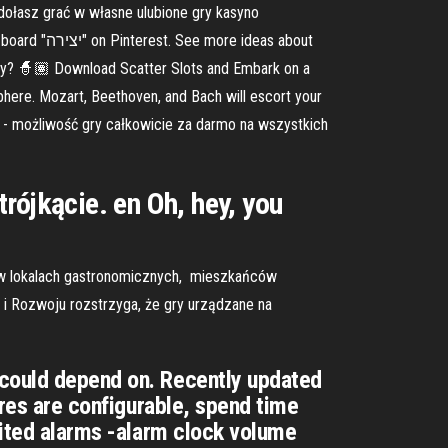
dołasz grać w własne ulubione gry kasyno
rney? 🧙🏽 Download Scatter Slots and Embark on a
phere. Mozart, Beethoven, and Bach will escort your
e - możliwość gry całkowicie za darmo na wszystkich
rójkącie. en Oh, hey, you
. w lokalach gastronomicznych, mieszkańców
 i Rozwoju rozstrzyga, że gry urządzane na
 could depend on. Recently updated
ures are configurable, spend time
mited alarms -alarm clock volume