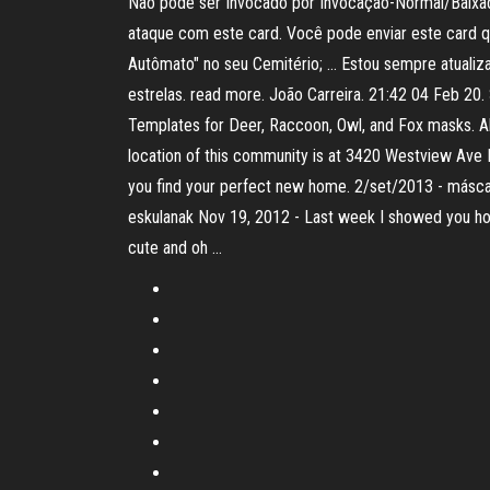
Não pode ser Invocado por Invocação-Normal/Baixad
ataque com este card. Você pode enviar este card qu
Autômato" no seu Cemitério; … Estou sempre atualiza
estrelas. read more. João Carreira. 21:42 04 Feb 20
Templates for Deer, Raccoon, Owl, and Fox masks.
location of this community is at 3420 Westview Ave N
you find your perfect new home. 2/set/2013 - másc
eskulanak Nov 19, 2012 - Last week I showed you how
cute and oh …