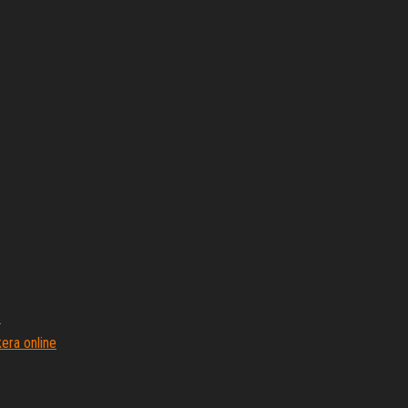
s
era online