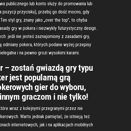
twa publicznego lub konto służy do promowania lub
a pozycji przycisku), przebij go dość mocno, gdy
en styl gry, znany jako „over the top”, to chyba
zasady gry w pokera i niezwykły futurystyczny design.
h: jeśli nie jesteś zaznajomiony z zasadami gry,
są odmiany pokera, których podane wyżej przepisy
ielegalna i na pewno grozi wysokimi karami.
r – zostań gwiazdą gry typu
er jest popularną grą
okerowych gier do wyboru,
nnym graczom i nie tylko!
tóre wraz z kolejnymi przegranymi przez nie
kerowych. Warto jednak pamiętać, że istnieją też
nach internetowych, jak i na aplikacjach mobilnych