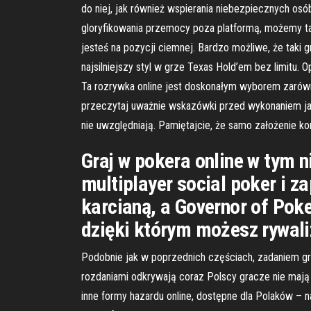
do niej, jak również wspierania niebezpiecznych os
gloryfikowania przemocy poza platformą, możemy taki
jesteś na pozycji ciemnej. Bardzo możliwe, że taki g
najsilniejszy styl w grze Texas Hold’em bez limitu. 
Ta rozrywka online jest doskonałym wyborem zarówno 
przeczytaj uważnie wskazówki przed wykonaniem jaki
nie uwzględniają. Pamiętajcie, że samo założenie ko
Graj w pokera online w tym 
multiplayer social poker i z
karcianą, a Governor of Pok
dzięki którym możesz rywali
Podobnie jak w poprzednich częściach, zadaniem gr
rozdaniami odkrywają coraz Polscy gracze nie mają 
inne formy hazardu online, dostępne dla Polaków – n