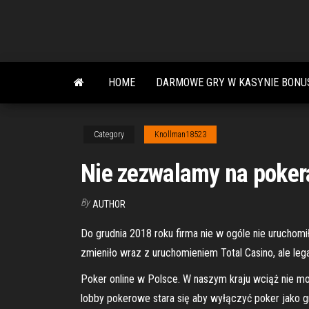
Skip
to
the
content
HOME
DARMOWE GRY W KASYNIE BONUS
Category
Knollman18523
Nie zezwalamy na poker
By
AUTHOR
Do grudnia 2018 roku firma nie w ogóle nie uruchom
zmieniło wraz z uruchomieniem Total Casino, ale leg
Poker online w Polsce. W naszym kraju wciąż nie moż
lobby pokerowe stara się aby wyłączyć poker jako g