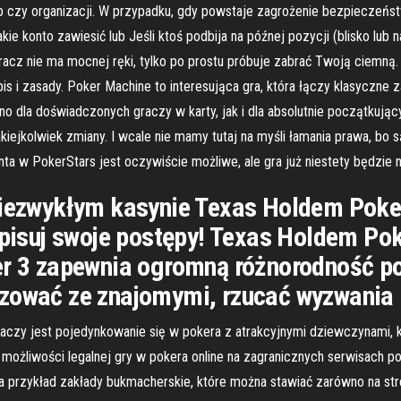
ób czy organizacji. W przypadku, gdy powstaje zagrożenie bezpieczeńs
e konto zawiesić lub Jeśli ktoś podbija na późnej pozycji (blisko lub n
racz nie ma mocnej ręki, tylko po prostu próbuje zabrać Twoją ciemną. T
Opis i zasady. Poker Machine to interesująca gra, która łączy klasyczne 
dla doświadczonych graczy w karty, jak i dla absolutnie początkującyc
ejkolwiek zmiany. I wcale nie mamy tutaj na myśli łamania prawa, bo 
nta w PokerStars jest oczywiście możliwe, ale gra już niestety będzie n
niezwykłym kasynie Texas Holdem Poke
apisuj swoje postępy! Texas Holdem Pok
er 3 zapewnia ogromną różnorodność p
zować ze znajomymi, rzucać wyzwania i
aczy jest pojedynkowanie się w pokera z atrakcyjnymi dziewczynami, k
możliwości legalnej gry w pokera online na zagranicznych serwisach po
a przykład zakłady bukmacherskie, które można stawiać zarówno na stro