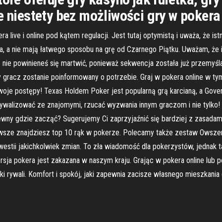
e niestety bez możliwości gry w pokera 
 live i online pod kątem regulacji. Jest tutaj optymistą i uważa, że ist
a, a nie mają łatwego sposobu na grę od Czarnego Piątku. Uważam, że i
e nie powinieneś się martwić, ponieważ sekwencja została już przemyśl
ny gracz zostanie poinformowany o potrzebie. Graj w pokera online w 
j swoje postępy! Texas Holdem Poker jest popularną grą karcianą, a Go
ywalizować ze znajomymi, rzucać wyzwania innym graczom i nie tylko! 
wny gdzie zacząć? Sugerujemy Ci zaprzyjaźnić się bardziej z zasadami
wsze znajdziesz top 10 rąk w pokerze. Polecamy także zestaw Owszem,
westii jakichkolwiek zmian. To zła wiadomość dla pokerzystów, jednak ta
ersja pokera jest zakazana w naszym kraju. Grając w pokera online lub p
ki rywali. Komfort i spokój, jaki zapewnia zacisze własnego mieszkani