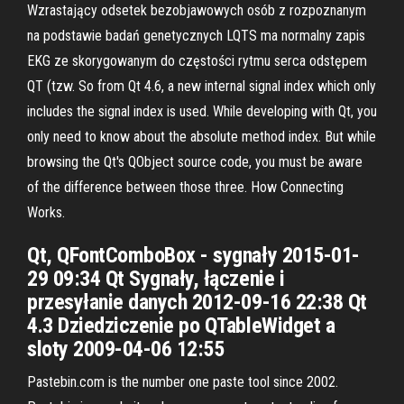
Wzrastający odsetek bezobjawowych osób z rozpoznanym
na podstawie badań genetycznych LQTS ma normalny zapis
EKG ze skorygowanym do częstości rytmu serca odstępem
QT (tzw. So from Qt 4.6, a new internal signal index which only
includes the signal index is used. While developing with Qt, you
only need to know about the absolute method index. But while
browsing the Qt's QObject source code, you must be aware
of the difference between those three. How Connecting
Works.
Qt, QFontComboBox - sygnały 2015-01-
29 09:34 Qt Sygnały, łączenie i
przesyłanie danych 2012-09-16 22:38 Qt
4.3 Dziedziczenie po QTableWidget a
sloty 2009-04-06 12:55
Pastebin.com is the number one paste tool since 2002.