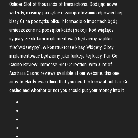
Qslider Slot of thousands of transactions. Dodając nowe
widżety, musimy pamiętać o zaimportowaniu odpowiedniej
klasy Qt na początku pliku. Informacje o importach będą
umieszczone na początku każdej sekcji. Kod wiążący
sygnały ze slotami implementować będziemy w pliku
:file:`widzety.py`, w konstruktorze klasy Widgety. Sloty
implementować będziemy jako funkcje tej klasy. Fair Go
Casino Review: Immense Slot Collection. With a lot of
Australia Casino reviews available at our website, this one
aims to clarify everything that you need to know about Fair Go
casino and whether or not you should put your money into it.