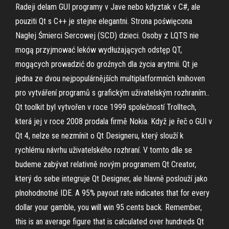
Radeji delam GUI programy v Jave nebo kdyztak v C#, ale
pouziti Qt s C++ je stejne elegantni. Strona poświęcona
Nagłej Śmierci Sercowej (SCD) dzieci. Osoby z LQTS nie
mogą przyjmować leków wydłużających odstęp QT,
mogących prowadzić do groźnych dla życia arytmii. Qt je
jedna ze dvou nejpopulárnějších multiplatformních knihoven
pro vytváření programů s grafickým uživatelským rozhraním..
Qt toolkit byl vytvořen v roce 1999 společností Trolltech,
která jej v roce 2008 prodala firmě Nokia. Když je řeč o GUI v
Qt 4, nelze se nezmínit o Qt Designeru, který slouží k
rychlému návrhu uživatelského rozhraní. V tomto díle se
budeme zabývat relativně novým programem Qt Creator,
který do sebe integruje Qt Designer, ale hlavně poslouží jako
plnohodnotné IDE. A 95% payout rate indicates that for every
dollar your gamble, you will win 95 cents back. Remember,
this is an average figure that is calculated over hundreds Qt